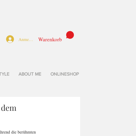
Warenkorb
Anmelden
TYLE
ABOUT ME
ONLINESHOP
f dem
ährend die berühmten 