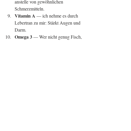
anstelle von gewöhnlichen 
Schmerzmitteln.  
Vitamin A
 — ich nehme es durch 
Lebertran zu mir: Stärkt Augen und 
Darm.  
Omega 3 
— Wer nicht genug Fisch, 
Algen und Fett zu sich nimmt, sollte 
mit Omega 3-Präparaten nachhelfen. 
Ein Omega 3-Mangel tritt leider häufig 
auf. Dabei ist es sehr wichtig für 
unsere Verdauung, die Haut und ein 
gesundes Herz. In der 
Schwangerschaft kann ein Mangel 
sogar schwere Schäden für ein Baby 
bedeuten. Omega 3 ist 
entzündungshemmend, während zu 
viel Omega 6 (zum Beispiel enthalten 
in Sonnenblumenöl) Entzündungen 
auslöst.  