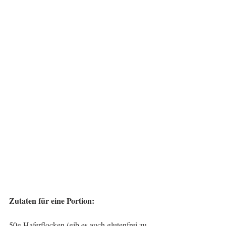
Zutaten für eine Portion:
50g Haferflocken (gib es auch glutenfrei zu 