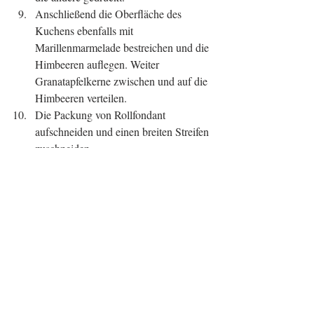
Anschließend die Oberfläche des 
Kuchens ebenfalls mit 
Marillenmarmelade bestreichen und die 
Himbeeren auflegen. Weiter 
Granatapfelkerne zwischen und auf die 
Himbeeren verteilen.  
Die Packung von Rollfondant 
aufschneiden und einen breiten Streifen 
zuschneiden.  
Der breite Streifen wird rund um den 
Kuchenteig gelegt, damit dieser eine 
leichte Stütze bekommt.  
Ein Wasserbad auf den Herd stellen 
und die dunkle Schokolade darin 
schmelzen.  
Anschließend die geschmolzene 
Schokolade über die Himbeeren 
verteilen und den Schokoladeüberzug 