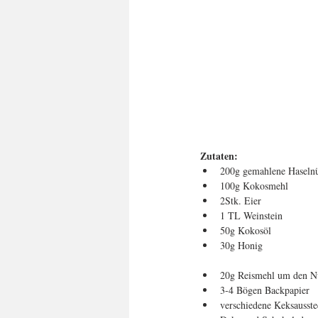
Zutaten:
200g gemahlene Haselnü
100g Kokosmehl  
2Stk. Eier  
1 TL Weinstein  
50g Kokosöl  
30g Honig  
20g Reismehl um den Nu
3-4 Bögen Backpapier  
verschiedene Keksausste