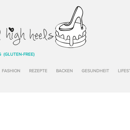
G (GLUTEN-FREE)
FASHION
REZEPTE
BACKEN
GESUNDHEIT
LIFES