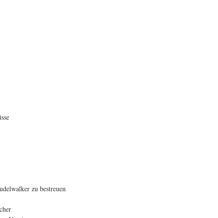
sse  
delwalker zu bestreuen  
cher  