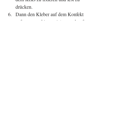
drücken.  
Dann den Kleber auf dem Konfekt 
auftragen und je zwei Augen drauf 
drücken. Verwendet genug Kleber um 
die Augen auf dem Konfekt zu 
fixieren, ein paar Sekunden sind 
genug.  
Am Ende mit dem Deko Schrift die 
Füße der Spinnen Kekse aufzeichnen 
und das fertige Kunstwerk dann für ein 
bis zwei Stunden im Kühlschrank kalt 
stellen. 