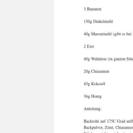
3 Bananen 
150g Dinkelmehl
40g Maronimehl (gibt es b
2 Eier
40g Walnüsse (in ganzen Stü
20g Chiasamen
45g Kokosöl
36g Honig
Anleitung:
Backrohr auf 175C Grad aufhe
Backpulver, Zimt, Chiasamen