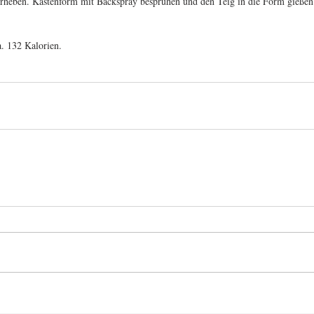
terheben. Kastenform mit Backspray besprühen und den Teig in die Form gießen
. 132 Kalorien.