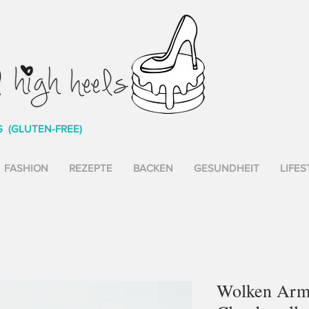
G (GLUTEN-FREE)
FASHION
REZEPTE
BACKEN
GESUNDHEIT
LIFES
Wolken Arm