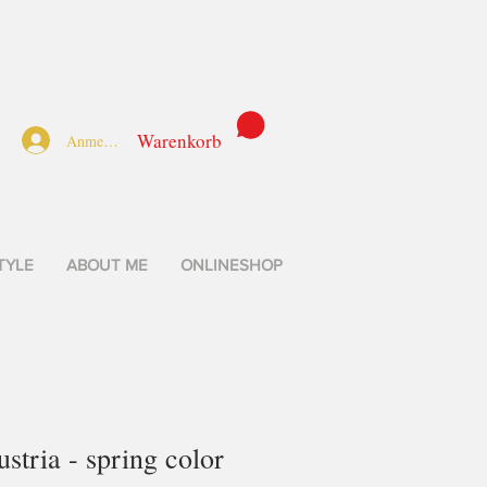
Warenkorb
Anmelden
TYLE
ABOUT ME
ONLINESHOP
stria - spring color