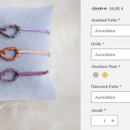
Standardpre
Sal
 20,00 € 
16,00 €
Pre
Armband Farbe
*
Auswählen
Größe
*
Auswählen
Abschluss Niete
*
Österreich Farbe
*
Auswählen
Anzahl
*