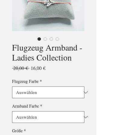
Flugzeug Armband -
Ladies Collection
Standardpreis
Sale-
 20,00 € 
16,00 €
Preis
Flugzeug Farbe
*
Armband Farbe
*
Größe
*