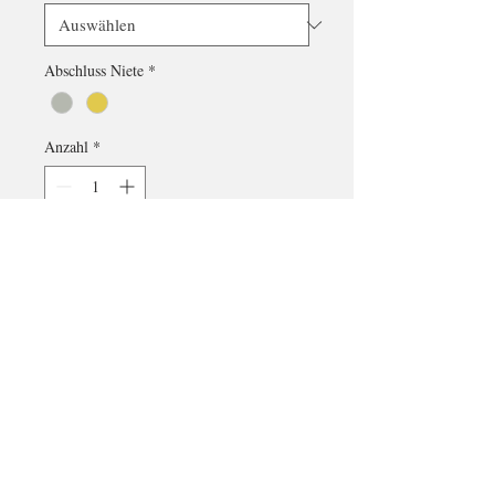
Abschluss Niete
*
Anzahl
*
In den Warenkorb
Handgemacht
Aus Österreich
Größenverstellbar
Lieferbar in Größe S: 14-16cm, M: > 16-
18cm, L: >18cm
Material: PLA - Kunststoff
Versandfertig in 7-10 Werktagen